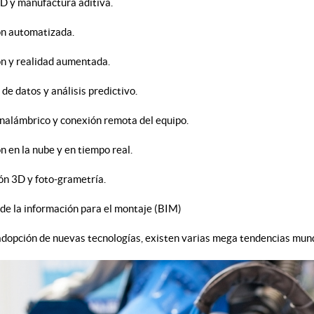
3D y manufactura aditiva.
ón automatizada.
ón y realidad aumentada.
 de datos y análisis predictivo.
inalámbrico y conexión remota del equipo.
n en la nube y en tiempo real.
ión 3D y foto-grametría.
de la información para el montaje (BIM)
 adopción de nuevas tecnologías, existen varias mega tendencias mundi