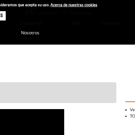
nsideramos que acepta su uso.
Acerca de nuestras cookies
ES
Trabaja con
Blog
Contacto
Nosotros
Ve
T