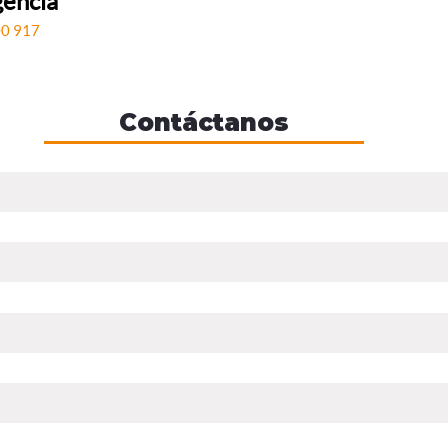
encia
0 917
Contáctanos