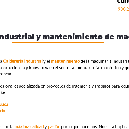
con
930 
industrial y mantenimiento de ma
la
Calderería Industrial
y el
mantenimiento
de la maquinaria industria
 experiencia y know-how en el sector alimentario, farmacéutico y 
rencia.
ional especializada en proyectos de ingeniería y trabajos para equi
te:
tica
ria
s con la
máxima calidad
y
pasión
por lo que hacemos. Nuestra implicac