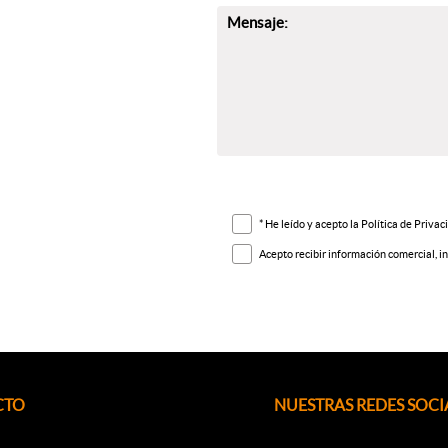
Mensaje:
* He leído y acepto la
Política de Privac
Acepto recibir información comercial, in
CTO
NUESTRAS REDES SOCI