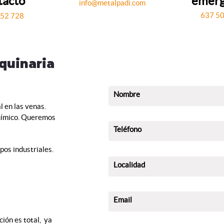
tacto
emerg
info@metalpadi.com
637 50
252 728
quinaria
Nombre
l en las venas.
químico. Queremos
Teléfono
pos industriales.
Localidad
Email
ión es total, ya